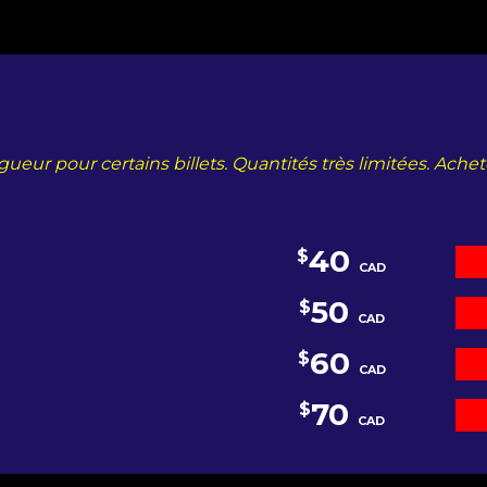
vigueur pour certains billets. Quantités très limitées. Ach
40
$
CAD
50
$
CAD
60
$
CAD
70
$
CAD