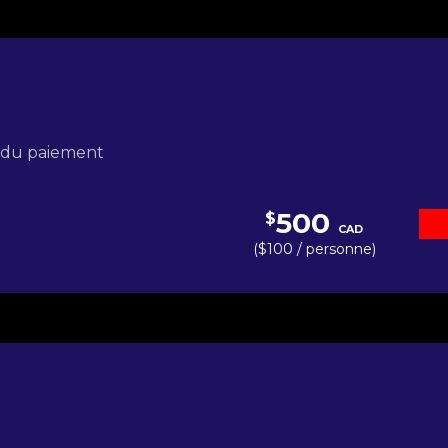
s du paiement
500
$
CAD
($100 / personne)