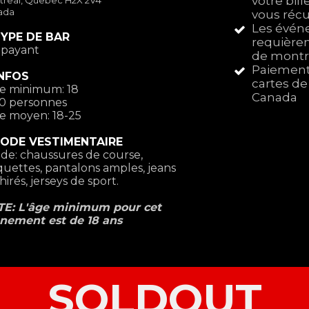
votre bil
real
,
Quebec
H2X 2V4
ada
vous récu
Les événe
YPE DE BAR
requièren
 payant
de montre
Paiements
INFOS
cartes de
ge minimum: 18
Canada
00 personnes
ge moyen: 18-25
ODE VESTIMENTAIRE
 de: chaussures de course,
quettes, pantalons amples, jeans
irés, jerseys de sport.
E: L'âge minimum pour cet
nement est de 18 ans
SOLDOUT