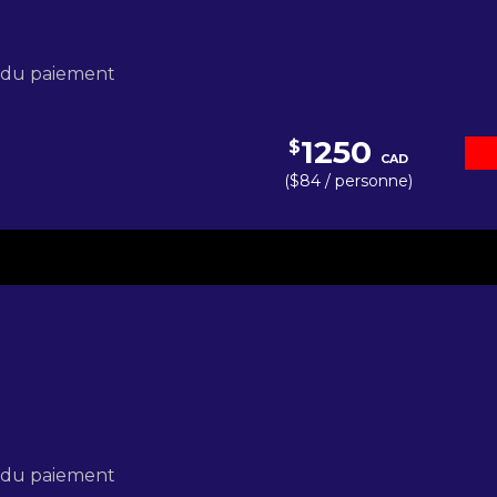
s du paiement
1250
$
CAD
($84 / personne)
s du paiement