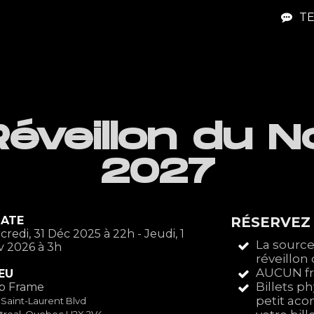
TE
éveillon du N
2027
ATE
RÉSERVEZ
redi, 31 Déc 2025 à 22h - Jeudi, 1
La source
v 2026 à 3h
réveillon
AUCUN fra
IEU
Billets p
b Frame
petit ac
 Saint-Laurent Blvd