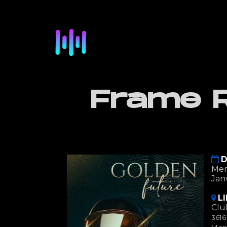
Frame R
D
Merc
Jan
L
Clu
3616