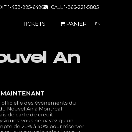
XT 1-438-995-6496
CALL 1-866-221-5885
TICKETS
PANIER
EN
ouvel An
 MAINTENANT
 officielle des événements du
 du Nouvel An à Montréal
is de carte de crédit
hysiques: vous ne payez qu'un
ompte de 20% à 40% pour réserver