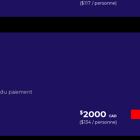
($117 / personne)
s du paiement
2000
$
CAD
($134 / personne)