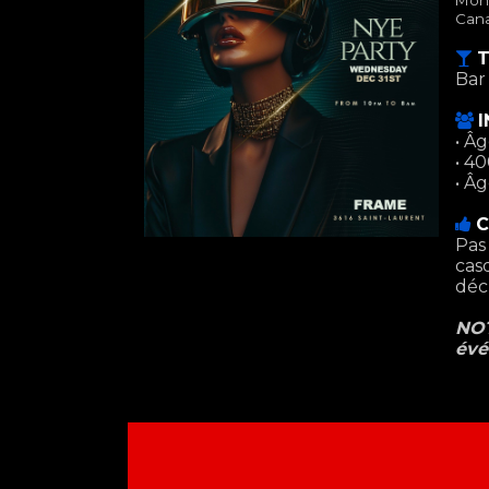
Mont
Can
T
Bar
• Â
• 4
• Â
C
Pas
cas
déch
NOT
évé