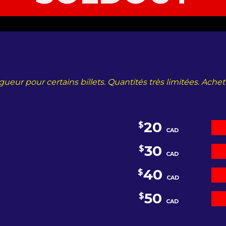
vigueur pour certains billets. Quantités très limitées. Ach
20
$
CAD
30
$
CAD
40
$
CAD
50
$
CAD