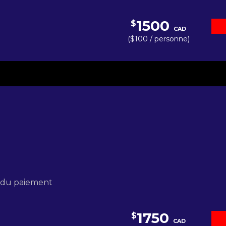
1500
$
CAD
($100 / personne)
s du paiement
1750
$
CAD